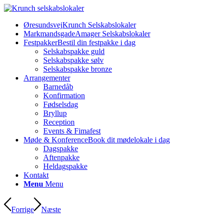
Øresundsvej
Krunch Selskabslokaler
Markmandsgade
Amager Selskabslokaler
Festpakker
Bestil din festpakke i dag
Selskabspakke guld
Selskabspakke sølv
Selskabspakke bronze
Arrangementer
Barnedåb
Konfirmation
Fødselsdag
Bryllup
Reception
Events & Fimafest
Møde & Konference
Book dit mødelokale i dag
Dagspakke
Aftenpakke
Heldagspakke
Kontakt
Menu
Menu
Forrige
Næste